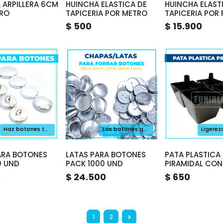
 ARPILLERA 6CM
HUINCHA ELASTICA DE
HUINCHA ELAST
RO
TAPICERIA POR METRO
TAPICERIA POR
50M
$ 500
$ 15.900
Haz botones tu mism@
Los botones que quieras
ARA BOTONES
LATAS PARA BOTONES
PATA PLASTICA
0 UND
PACK 1000 UND
PIRAMIDAL CON
VASTAGO 7CM
0
$ 24.500
$ 650
1
2