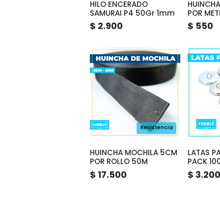
HILO ENCERADO
HUINCHA
SAMURAI P4 50Gr 1mm
POR MET
$ 2.900
$ 550
Resistencia
HUINCHA MOCHILA 5CM
LATAS P
POR ROLLO 50M
PACK 10
$ 17.500
$ 3.20