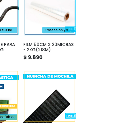
Asegura tus Resortes
Protección y Seguridad para tus Envíos
TE PARA
FILM 50CM X 20MICRAS
AG
- 2KG(218M)
$ 9.890
No puede faltar en tu taller