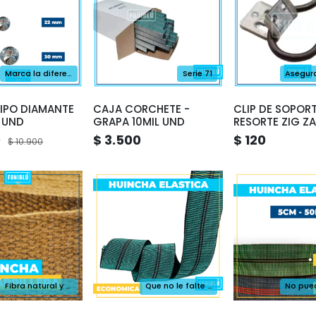
Marca la diferencia y Brilla
Serie 71
IPO DIAMANTE
CAJA CORCHETE -
CLIP DE SOPOR
 UND
GRAPA 10MIL UND
RESORTE ZIG Z
0
$ 3.500
$ 120
$ 10.900
Fibra natural y biodegradable
Que no le falte a tu sofá