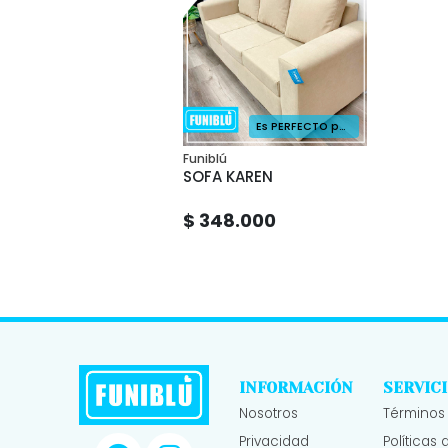
Es PERFECTO para familias y hogares activos, este sofá combina comodidad y funcionalidad haciendo de la cotidianidad una experiencia más practica y elegante.
Funiblú
SOFA KAREN
$ 348.000
INFORMACIÓN
SERVICI
Nosotros
Términos
Privacidad
Políticas