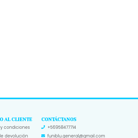
O AL CLIENTE
CONTÁCTANOS
 y condiciones
+56958477714
 de devolución
funiblu.general@gmail.com