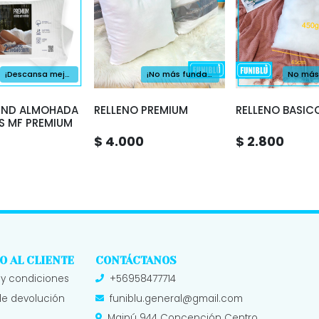
¡Descansa mejor, despierta renovado!
¡No más fundas vacías!
UND ALMOHADA
RELLENO PREMIUM
RELLENO BASIC
NS MF PREMIUM
$ 4.000
$ 2.800
O AL CLIENTE
CONTÁCTANOS
 y condiciones
+56958477714
 de devolución
funiblu.general@gmail.com
Maipú 944 Concepción Centro.