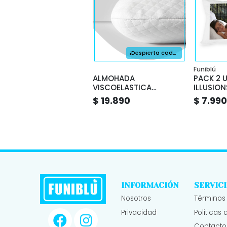
¡Despierta cada día con el descanso que mereces!
Funiblú
ALMOHADA
PACK 2 
VISCOELASTICA
ILLUSIO
ILLUSIONS
$ 19.890
$ 7.990
INFORMACIÓN
SERVICI
Nosotros
Términos
Privacidad
Políticas
Contacto