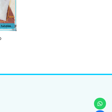
No más fundas vacías
O