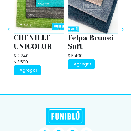
CHENILLE
Felpa Brunei
UNICOLOR
Soft
ate
Fe
$ 2.740
$ 5.490
Y
$ 3.590
Agregar
$ 4.
Agregar
A