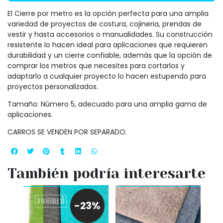
El Cierre por metro es la opción perfecta para una amplia
variedad de proyectos de costura, cojineria, prendas de
vestir y hasta accesorios o manualidades. Su construcción
resistente lo hacen ideal para aplicaciones que requieren
durabilidad y un cierre confiable, además que la opción de
comprar los metros que necesites para cortarlos y
adaptarlo a cualquier proyecto lo hacen estupendo para
proyectos personalizados.
Tamaño: Número 5, adecuado para una amplia gama de
aplicaciones.
CARROS SE VENDEN POR SEPARADO.
También podría interesarte
LIQUIDACIÓN
LIQUIDACIÓN
(A p
cción
Felp
-23%
A
Suav