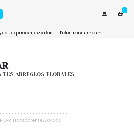
0
yectos personalizados
Telas e insumos
AR
A TUS ARREGLOS FLORALES
PILAR Transparente/Dorado