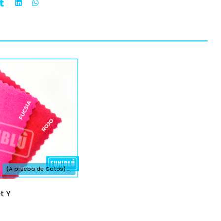
(A prueba de Gatos) Felpa Velvet: Elegancia y Suavidad para tu Hogar
t Y