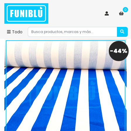
0
Todo
-44%