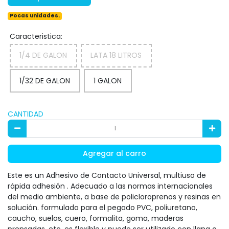
Pocas unidades.
Caracteristica:
1/4 DE GALON
LATA 18 LITROS
1/32 DE GALON
1 GALON
CANTIDAD
Agregar al carro
Este es un Adhesivo de Contacto Universal, multiuso de
rápida adhesión . Adecuado a las normas internacionales
del medio ambiente, a base de policloroprenos y resinas en
solución. formulado para el pegado PVC, poliuretano,
caucho, suelas, cuero, formalita, goma, maderas
prensadas, etc. es flexible y puede ser utilizado con llana o